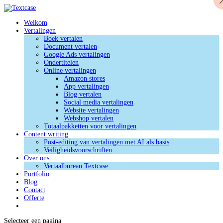
Welkom
Vertalingen
Boek vertalen
Document vertalen
Google Ads vertalingen
Ondertitelen
Online vertalingen
Amazon stores
App vertalingen
Blog vertalen
Social media vertalingen
Website vertalingen
Webshop vertalen
Totaalpakketten voor vertalingen
Content writing
Post-editing van vertalingen met AI als basis
Veiligheidsvoorschriften
Over ons
Vertaalbureau Textcase
Portfolio
Blog
Contact
Offerte
Selecteer een pagina