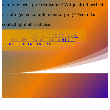
van jouw bedrijf te realiseren? Wil je altijd perfecte
vertalingen en complete ontzorging? Neem dan
contact op met Textcase.
VRAAG EEN OFFERTE AAN
NIEUW: PROFESSIONELE
TEKSTSCHRIJVERS