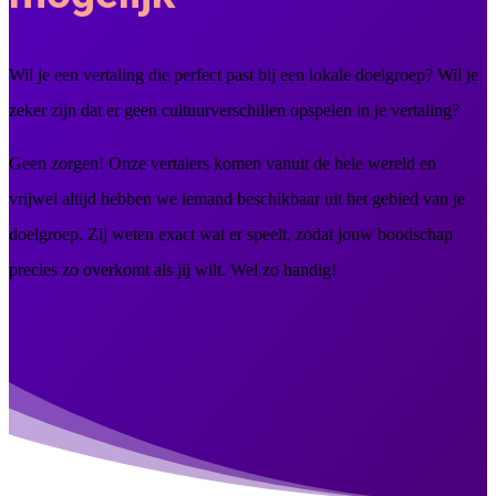
Wil je een vertaling die perfect past bij een lokale doelgroep? Wil je
zeker zijn dat er geen cultuurverschillen opspelen in je vertaling?
Geen zorgen! Onze vertalers komen vanuit de hele wereld en
vrijwel altijd hebben we iemand beschikbaar uit het gebied van je
doelgroep. Zij weten exact wat er speelt, zodat jouw boodschap
precies zo overkomt als jij wilt. Wel zo handig!