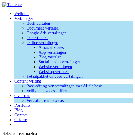
Welkom
Vertalingen
Boek vertalen
Document vertalen
Google Ads vertalingen
Ondertitelen
Online vertalingen
Amazon stores
App vertalingen
Blog vertalen
Social media vertalingen
Website vertalingen
Webshop vertalen
Totaalpakketten voor vertalingen
Content writing
Post-editing van vertalingen met AI als basis
Veiligheidsvoorschriften
Over ons
Vertaalbureau Textcase
Portfolio
Blog
Contact
Offerte
Selecteer een pagina